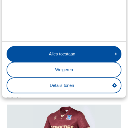
UITBROEKJE 26/27 SR
€ 37,99
Alles toestaan
Weigeren
UTSHIRT 26/27 JR
Details tonen
€ 69,99