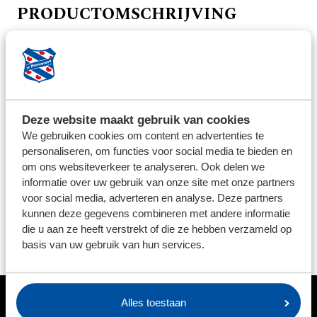
PRODUCTOMSCHRIJVING
Een vlag met daar op het logo van sc Heerenveen.
Afmeting: 150x100 cm
BEZORG INFORMATIE
Deze website maakt gebruik van cookies
We streven ernaar om de bestelde producten binnen 5
We gebruiken cookies om content en advertenties te
werkdagen op te sturen. Uitzonderingen zijn per
personaliseren, om functies voor social media te bieden en
product aangegeven. Voor het retourneren van
om ons websiteverkeer te analyseren. Ook delen we
artikelen kunt u contact opnemen via: feanstore@sc-
informatie over uw gebruik van onze site met onze partners
voor social media, adverteren en analyse. Deze partners
heerenveen.nl, vermeld altijd uw ordernummer in de
kunnen deze gegevens combineren met andere informatie
mail. Let op; Bedrukte en afgeprijsde artikelen mogen
die u aan ze heeft verstrekt of die ze hebben verzameld op
niet worden geruild.
basis van uw gebruik van hun services.
Alles toestaan