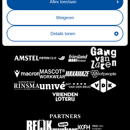
Alles toestaan
HOOFDSPONSOR
Weigeren
Details tonen
BUSINESSPARTNERS
PARTNERS