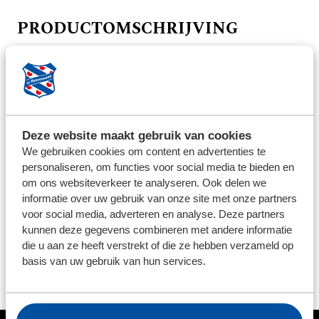
PRODUCTOMSCHRIJVING
Met de sc Heerenveen uitbal ben jij de baas op het
pleintje of op het voetbalveld! We hebben deze bal
ook in een
kleine
variant.
BEZORG INFORMATIE
Deze website maakt gebruik van cookies
We gebruiken cookies om content en advertenties te
We streven ernaar om de bestelde producten binnen 5
personaliseren, om functies voor social media te bieden en
werkdagen op te sturen. Uitzonderingen zijn per
om ons websiteverkeer te analyseren. Ook delen we
product aangegeven. Voor het retourneren van
informatie over uw gebruik van onze site met onze partners
voor social media, adverteren en analyse. Deze partners
artikelen kunt u contact opnemen via: feanstore@sc-
kunnen deze gegevens combineren met andere informatie
heerenveen.nl, vermeld altijd uw ordernummer in de
die u aan ze heeft verstrekt of die ze hebben verzameld op
mail. Let op; Bedrukte en afgeprijsde artikelen mogen
basis van uw gebruik van hun services.
niet worden geruild.