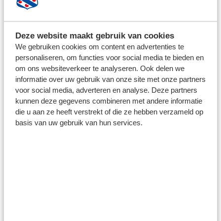
de baan in het midden van het shirt. Hier prijken blauw,
wit en zwart naast elkaar. Ook op de achterstand staat
een duidelijke verwijzing naar ús doarp: de kroon die op
Deze website maakt gebruik van cookies
de vlag staat, bevindt zich in de nek. Zo voelen wij ons
We gebruiken cookies om content en advertenties te
altijd thús, waar we ook zijn.
personaliseren, om functies voor social media te bieden en
om ons websiteverkeer te analyseren. Ook delen we
informatie over uw gebruik van onze site met onze partners
Het Italiaanse Macron wordt veelal geroemd om hun
voor social media, adverteren en analyse. Deze partners
gevoel voor mode, waarbij oog is voor details en
kunnen deze gegevens combineren met andere informatie
duurzaamheid. Het shirt is gemaakt van volledig
die u aan ze heeft verstrekt of die ze hebben verzameld op
gerecycled polyester. Net als het Macron-logo is ook
basis van uw gebruik van hun services.
het clubembleem erop geprint, wat het shirt een
moderne look en feel geeft.
Maat tabel:
JS = 128
JM = 140
JL = 152
JXL = 164