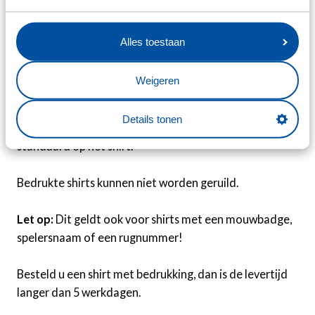
Wanneer u een shirt bestelt met spelersnaam wordt de
Alles toestaan
naam onder het rugnummer gedrukt (wedstrijd echt).
Wilt u dit anders hebben, dan kunt u dit telefonisch of
Weigeren
via de mail aangeven via feanstore@sc-heerenveen.nl.
Details tonen
De rugsponsoren; Fietenolie en Moofpeople staan niet
standaard op het shirt.
Bedrukte shirts kunnen niet worden geruild.
Let op:
Dit geldt ook voor shirts met een mouwbadge,
spelersnaam of een rugnummer!
Besteld u een shirt met bedrukking, dan is de levertijd
langer dan 5 werkdagen.