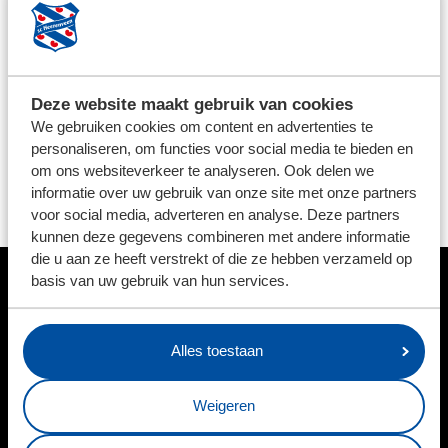
We streven ernaar om de bestelde producten binnen 5
werkdagen op te sturen. Uitzonderingen zijn per
product aangegeven. Voor het retourneren van
Deze website maakt gebruik van cookies
artikelen kunt u contact opnemen via: feanstore@sc-
We gebruiken cookies om content en advertenties te
heerenveen.nl, vermeld altijd uw ordernummer in de
personaliseren, om functies voor social media te bieden en
mail. Let op; Bedrukte en afgeprijsde artikelen mogen
om ons websiteverkeer te analyseren. Ook delen we
niet worden geruild.
informatie over uw gebruik van onze site met onze partners
voor social media, adverteren en analyse. Deze partners
kunnen deze gegevens combineren met andere informatie
die u aan ze heeft verstrekt of die ze hebben verzameld op
basis van uw gebruik van hun services.
HOOFDSPONSOR
Alles toestaan
BUSINESSPARTNERS
Weigeren