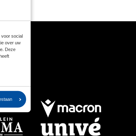
 voor social
ie over uw
se. Deze
heeft
oestaan