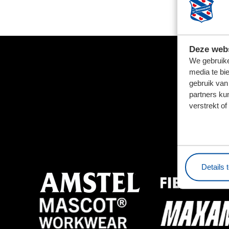
Deze webs
We gebruike
media te bi
gebruik van
partners ku
verstrekt o
Details 