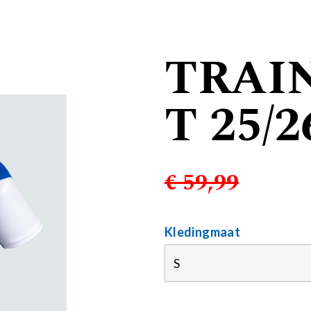
TRAI
T 25/2
€ 59,99
Kledingmaat