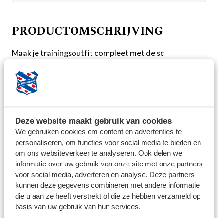
PRODUCTOMSCHRIJVING
Maak je trainingsoutfit compleet met de sc
Heerenveen Trainingsbroek 25/26. Deze zwarte,
stijlvolle broek heeft een eenvoudige maar sportieve
look en combineert perfect met het trainingsshirt en
de zip top. Voorzien van het clublogo en ontworpen
voor optimaal draagcomfort, zowel op het veld als
Deze website maakt gebruik van cookies
daarbuiten.
We gebruiken cookies om content en advertenties te
personaliseren, om functies voor social media te bieden en
BEZORG INFORMATIE
om ons websiteverkeer te analyseren. Ook delen we
informatie over uw gebruik van onze site met onze partners
We streven ernaar om de bestelde producten binnen 5
voor social media, adverteren en analyse. Deze partners
werkdagen op te sturen. Uitzonderingen zijn per
kunnen deze gegevens combineren met andere informatie
die u aan ze heeft verstrekt of die ze hebben verzameld op
product aangegeven. Voor het retourneren van
basis van uw gebruik van hun services.
artikelen kunt u contact opnemen via: feanstore@sc-