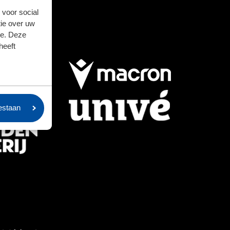
 voor social
ie over uw
se. Deze
heeft
oestaan