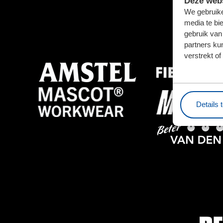
Deze webs
We gebruike
media te bi
gebruik van
partners ku
verstrekt o
Details 