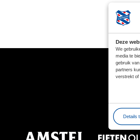
Deze webs
We gebruike
media te bi
gebruik van
partners ku
verstrekt o
Details 