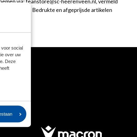
opnemen via: feanstore@sc-heerenveen.nl, vermeld
 mail. Let op; Bedrukte en afgeprijsde artikelen
.
 voor social
ie over uw
se. Deze
heeft
oestaan