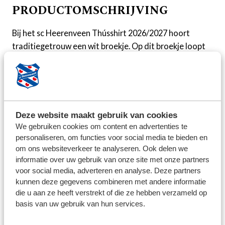
PRODUCTOMSCHRIJVING
Bij het sc Heerenveen Thússhirt 2026/2027 hoort
traditiegetrouw een wit broekje. Op dit broekje loopt
een blauw baan op de zijkant. De logo’s van Macron
prijken in het rood op het broekje, zoals dat ook op het
shirt het geval is. Het logo van sc Heerenveen staat er
in de vertrouwde kleuren op. Op de zijkanten staat een
blauwe baan.
Deze website maakt gebruik van cookies
We gebruiken cookies om content en advertenties te
BEZORG INFORMATIE
personaliseren, om functies voor social media te bieden en
om ons websiteverkeer te analyseren. Ook delen we
We streven ernaar om de bestelde producten binnen 5
informatie over uw gebruik van onze site met onze partners
werkdagen op te sturen. Uitzonderingen zijn per
voor social media, adverteren en analyse. Deze partners
kunnen deze gegevens combineren met andere informatie
product aangegeven. Voor het retourneren van
die u aan ze heeft verstrekt of die ze hebben verzameld op
artikelen kunt u contact opnemen via: feanstore@sc-
basis van uw gebruik van hun services.
heerenveen.nl, vermeld altijd uw ordernummer in de
mail. Let op; Bedrukte en afgeprijsde artikelen mogen