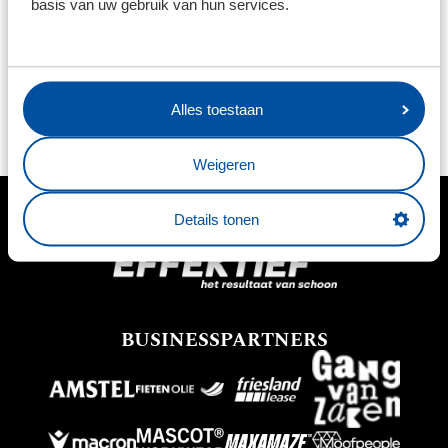
basis van uw gebruik van hun services.
product aangegeven. Voor het retourneren van
artikelen kunt u contact opnemen via: feanstore@sc-
heerenveen.nl, vermeld altijd uw ordernummer in de
mail. Let op; Bedrukte en afgeprijsde artikelen mogen
Alles toestaan
niet worden geruild.
Weigeren
Details tonen
HOOFDSPONSOR
BUSINESSPARTNERS