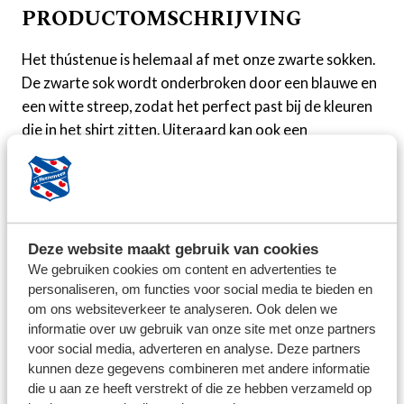
PRODUCTOMSCHRIJVING
Het thústenue is helemaal af met onze zwarte sokken.
De zwarte sok wordt onderbroken door een blauwe en
een witte streep, zodat het perfect past bij de kleuren
die in het shirt zitten. Uiteraard kan ook een
pompeblêd niet ontbreken.
Maattabel:
XS: 29-34
S: 35-38
Deze website maakt gebruik van cookies
We gebruiken cookies om content en advertenties te
M: 39-42
personaliseren, om functies voor social media te bieden en
om ons websiteverkeer te analyseren. Ook delen we
BEZORG INFORMATIE
informatie over uw gebruik van onze site met onze partners
voor social media, adverteren en analyse. Deze partners
kunnen deze gegevens combineren met andere informatie
We streven ernaar om de bestelde producten binnen 5
die u aan ze heeft verstrekt of die ze hebben verzameld op
werkdagen op te sturen. Uitzonderingen zijn per