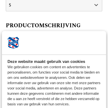
PRODUCTOMSCHRIJVING
Met dit grijze sc Heerenveen T-shirt kun jij altijd en
overal laten zien wat je favoriete club is. Comfortabel
en stoer, maar tegelijkertijd een écht sc Heerenveen-
item door onze naam en het oprichtingsjaar op de
voorkant; dit is een must-have voor de garderobe van
Deze website maakt gebruik van cookies
We gebruiken cookies om content en advertenties te
elke supporter.
personaliseren, om functies voor social media te bieden en
BEZORG INFORMATIE
om ons websiteverkeer te analyseren. Ook delen we
informatie over uw gebruik van onze site met onze partners
voor social media, adverteren en analyse. Deze partners
We streven ernaar om de bestelde producten binnen 5
kunnen deze gegevens combineren met andere informatie
werkdagen op te sturen. Uitzonderingen zijn per
die u aan ze heeft verstrekt of die ze hebben verzameld op
product aangegeven. Voor het retourneren van
basis van uw gebruik van hun services.
artikelen kunt u contact opnemen via: feanstore@sc-