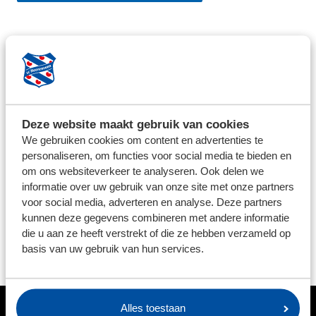
PRODUCTOMSCHRIJVING
Het strandlaken heeft een afmeting van 180x100cm.
BEZORG INFORMATIE
Deze website maakt gebruik van cookies
We streven ernaar om de bestelde producten binnen 5
We gebruiken cookies om content en advertenties te
werkdagen op te sturen. Uitzonderingen zijn per
personaliseren, om functies voor social media te bieden en
om ons websiteverkeer te analyseren. Ook delen we
product aangegeven. Voor het retourneren van
informatie over uw gebruik van onze site met onze partners
artikelen kunt u contact opnemen via: feanstore@sc-
voor social media, adverteren en analyse. Deze partners
heerenveen.nl, vermeld altijd uw ordernummer in de
kunnen deze gegevens combineren met andere informatie
mail. Let op; Bedrukte en afgeprijsde artikelen mogen
die u aan ze heeft verstrekt of die ze hebben verzameld op
niet worden geruild.
basis van uw gebruik van hun services.
Alles toestaan