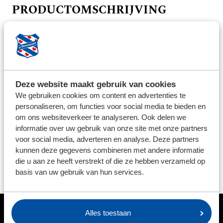
PRODUCTOMSCHRIJVING
Met deze sleutelhanger draag jij altijd je favoriete club
bij je, bijvoorbeeld op school of bij de sportclub.
BEZORG INFORMATIE
Deze website maakt gebruik van cookies
We streven ernaar om de bestelde producten binnen 5
We gebruiken cookies om content en advertenties te
werkdagen op te sturen. Uitzonderingen zijn per
personaliseren, om functies voor social media te bieden en
product aangegeven. Voor het retourneren van
om ons websiteverkeer te analyseren. Ook delen we
artikelen kunt u contact opnemen via: feanstore@sc-
informatie over uw gebruik van onze site met onze partners
voor social media, adverteren en analyse. Deze partners
heerenveen.nl, vermeld altijd uw ordernummer in de
kunnen deze gegevens combineren met andere informatie
mail. Let op; Bedrukte en afgeprijsde artikelen mogen
die u aan ze heeft verstrekt of die ze hebben verzameld op
niet worden geruild.
basis van uw gebruik van hun services.
Alles toestaan